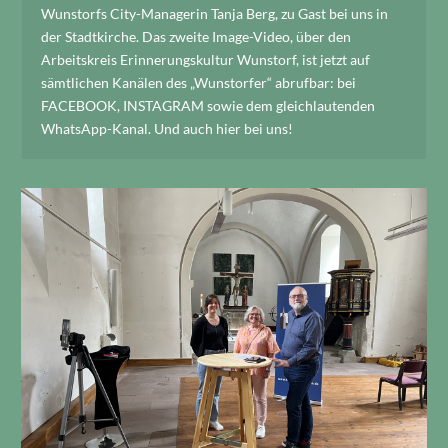
Wunstorfs City-Managerin Tanja Berg, zu Gast bei uns in
der Stadtkirche. Das zweite Image-Video, über den
Arbeitskreis Erinnerungskultur Wunstorf, ist jetzt auf
sämtlichen Kanälen des „Wunstorfer“ abrufbar: bei
FACEBOOK, INSTAGRAM sowie dem gleichlautenden
WhatsApp-Kanal. Und auch hier bei uns!