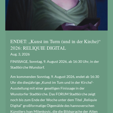
ENDET: „Kunst im Turm (und in der Kirche)“
2026: RELIQUIE DIGITAL
Aug. 3, 2026
FINISSAGE, Sonntag, 9. August 2026, ab 16:30 Uhr, in der
Stadtkirche Wunstorf.
Am kommenden Sonntag, 9. August 2026, endet ab 16:30
Uhr die diesjährige „Kunst im Tum und in der Kirche“-
Ausstellung mit einer geselligen Finissage in der
Wunstorfer Stadtkirche. Das FORUM Stadtkirche zeigt
noch bis zum Ende der Woche unter dem Titel „Reliquie
Digital“ großformatige Ölgemälde des hannoverschen
Künstlers Ivan Milenkovic, die die Bildsprache der Alten