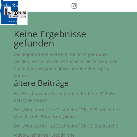
Start
Kontakt
Downloads
Verein

Keine Ergebnisse
gefunden
Die angeforderte Seite konnte nicht gefunden
werden. Versuche, deine Suche zu verfeinern, oder
nutze die Navigation oben, um den Beitrag zu
finden.
ältere Beiträge
ENDET: „Kunst im Turm (und in der Kirche)“ 2026:
RELIQUIE DIGITAL
Der „Wunstorfer“ zu Gast beim FORUM Stadtkirche II
(Arbeitskreis Erinnerungskultur)
Der „Wunstorfer“ zu Gast beim FORUM Stadtkirche
Video-Dreh in der Stadtkirche