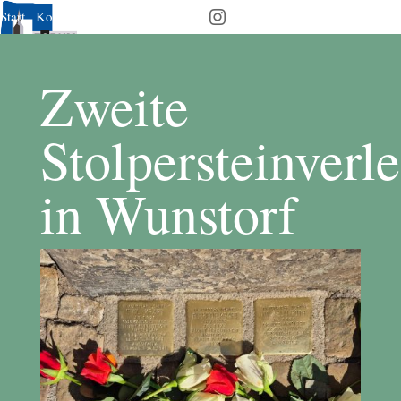
Start
Kontakt
Downloads
Verein

Zweite
Stolpersteinverl
in Wunstorf