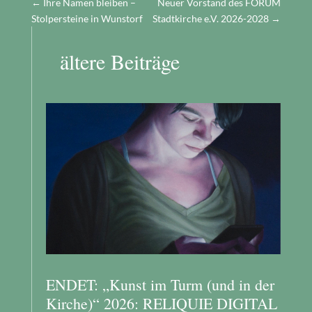
←
Ihre Namen bleiben –
Neuer Vorstand des FORUM
Stolpersteine in Wunstorf
Stadtkirche e.V. 2026-2028
→
ältere Beiträge
ENDET: „Kunst im Turm (und in der
Kirche)“ 2026: RELIQUIE DIGITAL