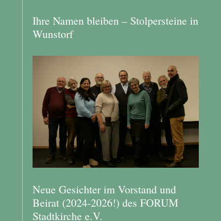
Ihre Namen bleiben – Stolpersteine in
Wunstorf
Neue Gesichter im Vorstand und
Beirat (2024-2026!) des FORUM
Stadtkirche e.V.